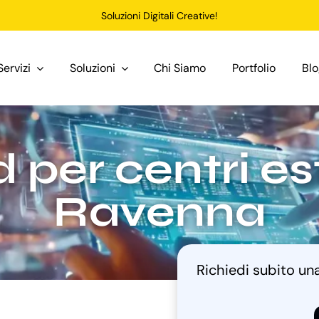
Soluzioni Digitali Creative!
Servizi
Soluzioni
Chi Siamo
Portfolio
Bl
er centri est
Ravenna
Richiedi subito u