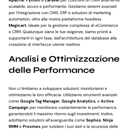
Apache
,
Python
e
Laravel
per costruire un CRM altamente
scalabile, sicuro e performante. Gestiamo sistemi avanzati
per l’integrazione con CMS, ERP e soluzioni di marketing
automation, oltre alla nostra piattaforma headless
Megicart
, ideale per la gestione complessa di eCommerce
e CRM. Qualunque siano le tue esigenze, siamo pronti a
supportarti in ogni fase, dall’architettura del database alla
creazione di interfacce utente reattive.
Analisi e Ottimizzazione
delle Performance
Non ci limitiamo a sviluppare soluzioni: monitoriamo e
ottimizziamo la loro efficacia. Utilizziamo strumenti avanzati
come
Google Tag Manager
,
Google Analytics
, e
Active
Campaign
per monitorare costantemente le performance,
garantendoti il massimo ritorno sugli investimenti. Inoltre,
adottiamo soluzioni all’avanguardia come
Sophos
,
Ninja
RMM
e
Proxmox
per tutelare i tuoi dati e la sicurezza delle