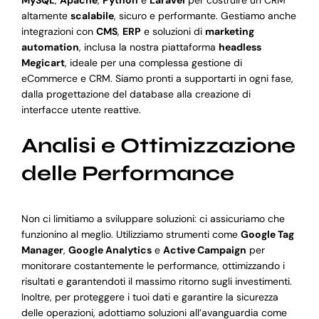
MySQL
,
Apache
,
Python
e
Laravel
per costruire un CRM
altamente
scalabile
, sicuro e performante. Gestiamo anche
integrazioni con
CMS
,
ERP
e soluzioni di
marketing
automation
, inclusa la nostra piattaforma
headless
Megicart
, ideale per una complessa gestione di
eCommerce e CRM. Siamo pronti a supportarti in ogni fase,
dalla progettazione del database alla creazione di
interfacce utente reattive.
Analisi e Ottimizzazione
delle Performance
Non ci limitiamo a sviluppare soluzioni: ci assicuriamo che
funzionino al meglio. Utilizziamo strumenti come
Google Tag
Manager
,
Google Analytics
e
Active Campaign
per
monitorare costantemente le performance, ottimizzando i
risultati e garantendoti il massimo ritorno sugli investimenti.
Inoltre, per proteggere i tuoi dati e garantire la sicurezza
delle operazioni, adottiamo soluzioni all’avanguardia come