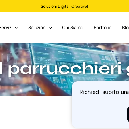
Soluzioni Digitali Creative!
Servizi
Soluzioni
Chi Siamo
Portfolio
Bl
parrucchieri g
Richiedi subito u