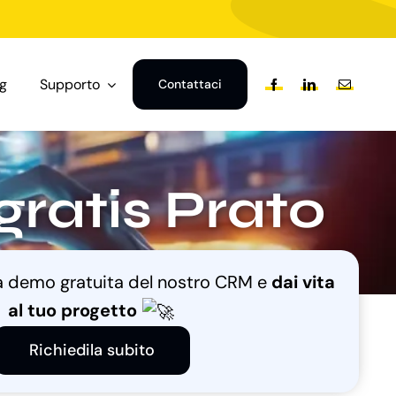
og
Supporto
Contattaci
ratis Prato
na demo gratuita del nostro CRM e
dai vita
al tuo progetto
Richiedila subito