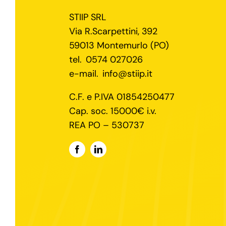
STIIP SRL
Via R.Scarpettini, 392
59013 Montemurlo (PO)
tel.
0574 027026
e-mail.
info@stiip.it
C.F. e P.IVA 01854250477
Cap. soc. 15000€ i.v.
REA PO – 530737