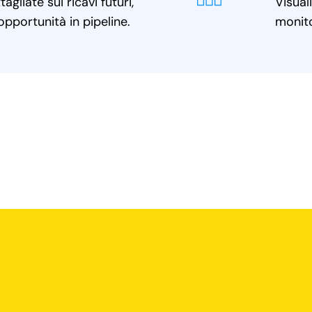
gliate sui ricavi futuri,
Visual
pportunità in pipeline.
monito