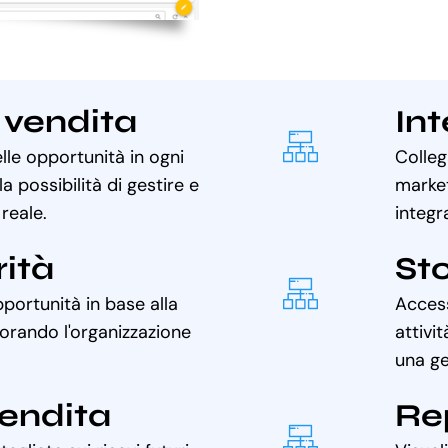
 vendita
In
elle opportunità in ogni
Colleg
la possibilità di gestire e
market
reale.
integr
rità
Sto
pportunità in base alla
Access
iorando l'organizzazione
attivi
una ge
vendita
Re