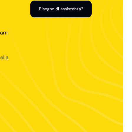
Bisogno di assistenza?
team
ella