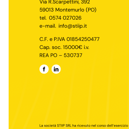
Via R.Scarpettini, 392
59013 Montemurlo (PO)
tel.
0574 027026
e-mail.
info@stiip.it
C.F. e P.IVA 01854250477
Cap. soc. 15000€ i.v.
REA PO – 530737
La società STIIP SRL ha ricevuto nel corso dell’esercizio