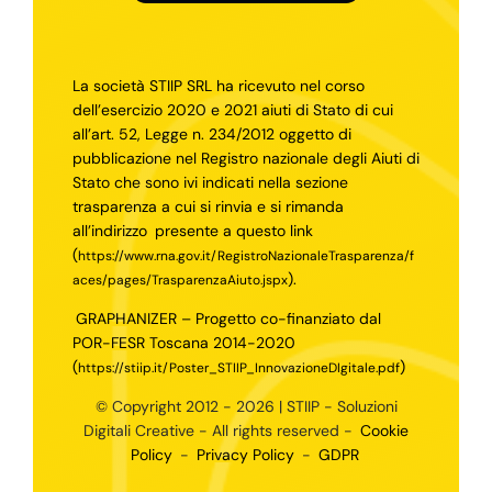
La società STIIP SRL ha ricevuto nel corso
dell’esercizio 2020 e 2021 aiuti di Stato di cui
all’art. 52, Legge n. 234/2012 oggetto di
pubblicazione nel Registro nazionale degli Aiuti di
Stato che sono ivi indicati nella sezione
trasparenza a cui si rinvia e si rimanda
all’indirizzo
presente a questo link
(
https://www.rna.gov.it/RegistroNazionaleTrasparenza/f
).
aces/pages/TrasparenzaAiuto.jspx
GRAPHANIZER – Progetto co-finanziato dal
POR-FESR Toscana 2014-2020
(
)
https://stiip.it/Poster_STIIP_InnovazioneDIgitale.pdf
© Copyright 2012 - 2026 | STIIP - Soluzioni
Digitali Creative - All rights reserved -
Cookie
Policy
-
Privacy Policy
-
GDPR