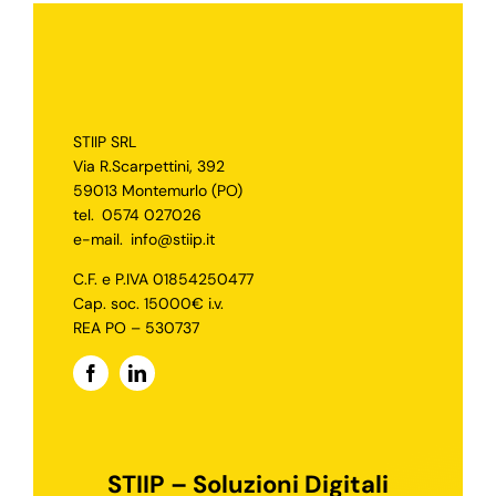
STIIP SRL
Via R.Scarpettini, 392
59013 Montemurlo (PO)
tel.
0574 027026
e-mail.
info@stiip.it
C.F. e P.IVA 01854250477
Cap. soc. 15000€ i.v.
REA PO – 530737
STIIP – Soluzioni Digitali