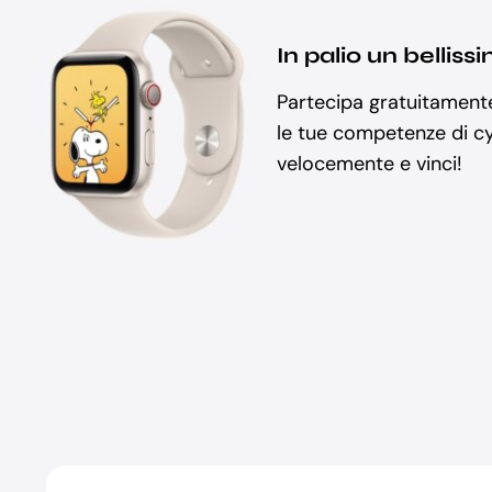
In palio un belli
Partecipa gratuitament
le tue competenze di cy
velocemente e vinci!