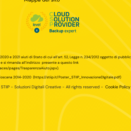
 2020 e 2021 aiuti di Stato di cui all’art. 52, Legge n. 234/2012 oggetto di pubbli
 e si rimanda all’indirizzo
presente a questo link
/faces/pages/TrasparenzaAiuto.jspx
).
 Toscana 2014-2020
(
https://stiip.it/Poster_STIIP_InnovazioneDIgitale.pdf
)
TIIP - Soluzioni Digitali Creative - All rights reserved -
Cookie Policy