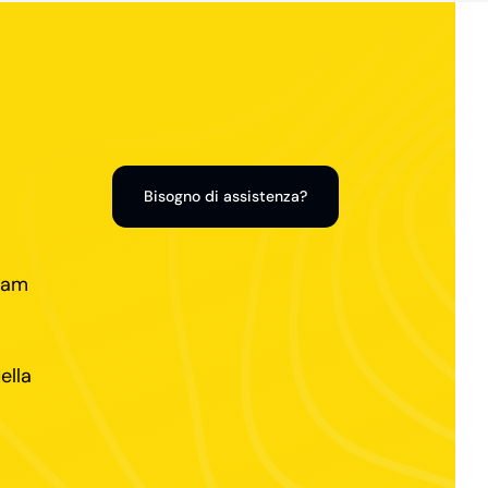
Bisogno di assistenza?
team
ella