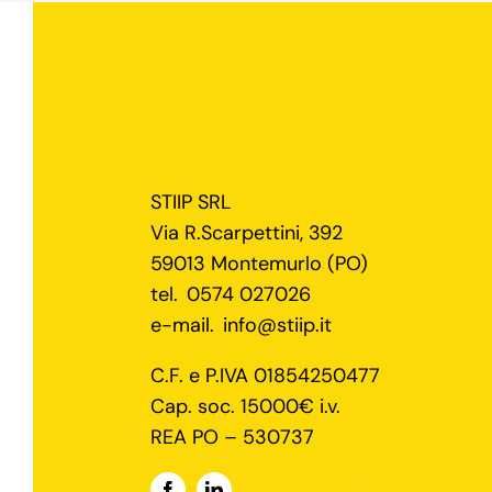
STIIP SRL
Via R.Scarpettini, 392
59013 Montemurlo (PO)
tel.
0574 027026
e-mail.
info@stiip.it
C.F. e P.IVA 01854250477
Cap. soc. 15000€ i.v.
REA PO – 530737