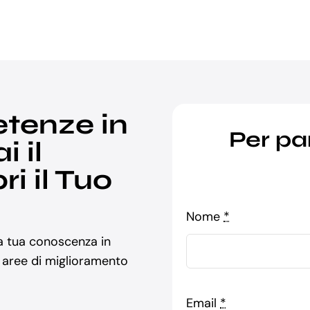
etenze in
Per pa
 il
i il Tuo
Nome
*
la tua conoscenza in
e aree di miglioramento
Email
*